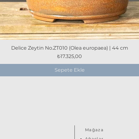
Hızlı Bakış
Delice Zeytin No.ZT010 (Olea europaea) | 44 cm
Fiyat
₺17.325,00
Sepete Ekle
Mağaza
Ağaçlar