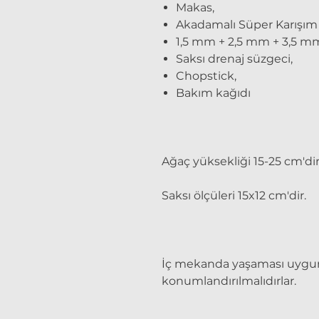
Makas,
Akadamalı Süper Karışım 
1,5 mm + 2,5 mm + 3,5 mm
Saksı drenaj süzgeci,
Chopstick,
Bakım kağıdı
Ağaç yüksekliği 15-25 cm'dir
Saksı ölçüleri 15x12 cm'dir.
İç mekanda yaşaması uygun d
konumlandırılmalıdırlar.