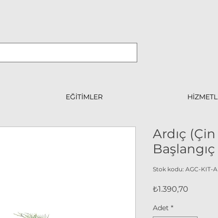
EĞİTİMLER
HİZMETL
Ardıç (Çin
Başlangıç 
Stok kodu: AGC-KIT-
Fiyat
₺1.390,70
Adet
*