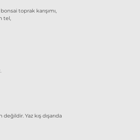
bonsai toprak karışımı,
 tel,
.
eğildir. Yaz kış dışarıda