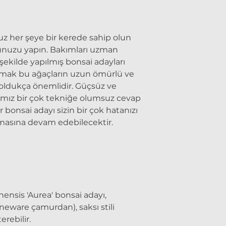
uz her şeye bir kerede sahip olun
unuzu yapın. Bakımları uzman
 şekilde yapılmış bonsai adayları
apmak bu ağaçların uzun ömürlü ve
 oldukça önemlidir. Güçsüz ve
ımız bir çok tekniğe olumsuz cevap
 bonsai adayı sizin bir çok hatanızı
amasına devam edebilecektir.
nensis 'Aurea' bonsai adayı,
toneware çamurdan), saksı stili
erebilir.