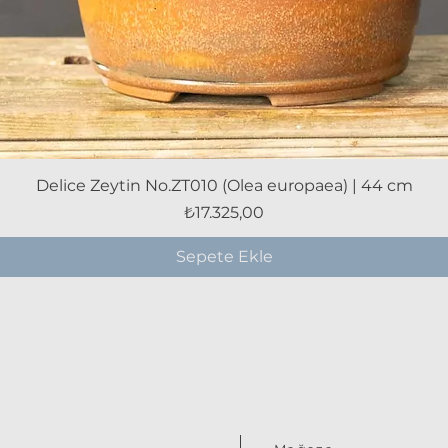
Hızlı Bakış
Delice Zeytin No.ZT010 (Olea europaea) | 44 cm
Fiyat
₺17.325,00
Sepete Ekle