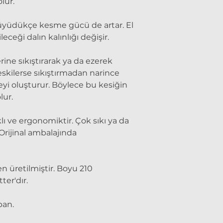
lur.
büyüdükçe kesme gücü de artar. El
ceği dalın kalınlığı değişir.
rine sıkıştırarak ya da ezerek
keskilerse sıkıştırmadan narince
eyi oluşturur. Böylece bu kesiğin
lur.
lı ve ergonomiktir. Çok sıkı ya da
 Orijinal ambalajında
n üretilmiştir. Boyu 210
ter'dır.
pan.