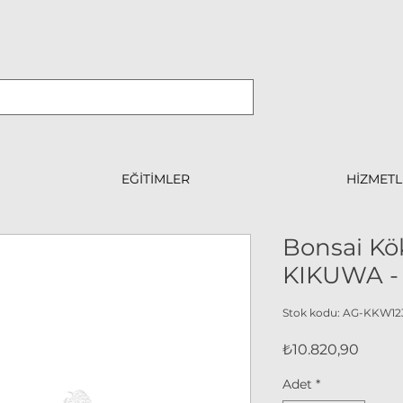
EĞİTİMLER
HİZMETL
Bonsai Kök
KIKUWA -
Stok kodu: AG-KKW12
Fiyat
₺10.820,90
Adet
*