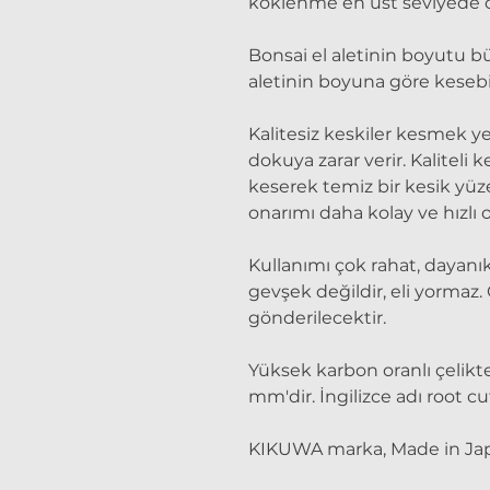
köklenme en üst seviyede o
Bonsai el aletinin boyutu 
aletinin boyuna göre kesebile
Kalitesiz keskiler kesmek ye
dokuya zarar verir. Kaliteli 
keserek temiz bir kesik yüz
onarımı daha kolay ve hızlı o
Kullanımı çok rahat, dayanık
gevşek değildir, eli yormaz.
gönderilecektir.
Yüksek karbon oranlı çelikte
mm'dir. İngilizce adı root cut
KIKUWA marka, Made in Ja