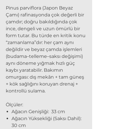
Pinus parviflora (Japon Beyaz
Çamı)
rafinasyonda çok değerli bir
çamdır; doğru bakıldığında çok
ince, dengeli ve uzun ömürlü bir
form tutar. Bu türde en kritik konu
“zamanlama”dır: her çam aynı
değildir ve beyaz çamda işlemleri
(budama–telleme–saksı değişimi)
aynı döneme yığmak hızlı güç
kaybı yaratabilir. Bakımın
omurgası: dış mekân + tam güneş
+ kök sağlığını koruyan drenaj +
kontrollü sulama.
Ölçüler:
Ağacın Genişliği: 33 cm
Ağacın Yüksekliği (Saksı Dahil):
30 cm