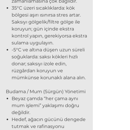
zamanlamasına çok bağlıdır.
35°C üzeri sıcaklıklarda:
kök
bölgesi aşırı ısınırsa stres artar.
Saksıyı gölgelik/filtre gölge ile
koruyun; gün içinde ekstra
kontrol yapın, gerekiyorsa ekstra
sulama uygulayın.
-5°C ve altına düşen uzun süreli
soğuklarda: saksı kökleri hızlı
donar; saksıyı izole edin,
rüzgârdan koruyun ve
mümkünse korunaklı alana alın.
Budama / Mum (Sürgün) Yönetimi
Beyaz çamda “her çama aynı
mum işlemi” yaklaşımı doğru
değildir.
Hedef, ağacın gücünü dengede
tutmak ve rafinasyonu