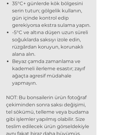
35°C+
günlerde kök bölgesini
serin tutun; gölgelik kullanın,
gün içinde kontrol edip
gerekiyorsa ekstra sulama yapın.
-5°C ve altına düşen uzun süreli
soğuklarda saksıyı izole edin,
rüzgârdan koruyun, korunaklı
alana alın.
Beyaz çamda zamanlama ve
kademeli ilerleme esastır; zayıf
ağaçta agresif müdahale
yapmayın.
NOT:
Bu bonsailerin ürün fotoğraf
çekiminden sonra saksı değişimi,
tel sökümü, telleme veya budama
gibi işlemler yapılmış olabilir. Size
teslim edilecek ürün görseldekiyle
aynı fakat biraz daha büyümüş,