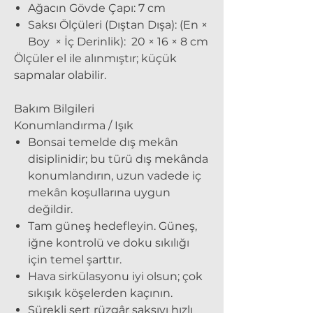
Ağacın Gövde Çapı: 7 cm
Saksı Ölçüleri (Dıştan Dışa): (En ×
Boy × İç Derinlik): 20 × 16 × 8 cm
Ölçüler el ile alınmıştır; küçük
sapmalar olabilir.
Bakım Bilgileri
Konumlandırma / Işık
Bonsai temelde dış mekân
disiplinidir; bu türü dış mekânda
konumlandırın, uzun vadede iç
mekân koşullarına uygun
değildir.
Tam güneş
hedefleyin. Güneş,
iğne kontrolü ve doku sıkılığı
için temel şarttır.
Hava sirkülasyonu iyi olsun; çok
sıkışık köşelerden kaçının.
Sürekli sert rüzgâr saksıyı hızlı