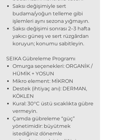
Saksı değişimiyle sert
budama/yoğun telleme gibi
işlemleri aynı sezona yığmayın.
Saksı değişimi sonrası 2–3 hafta
yakıcı güneş ve sert rüzgârdan
koruyun; konumu sabitleyin.
SEIKA Gübreleme Programı
Omurga seçenekleri: ORGANİK /
HÜMİK + YOSUN
Mikro element: MİKRON
Destek (ihtiyaç anı): DERMAN,
KÖKLEN
Kural:
30°C üstü sıcaklıkta gübre
vermeyin.
Çamda gübreleme “güç”
yönetimidir: büyütmek
istediğiniz dönemle