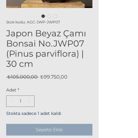
Stok kodu: AGC-JWP-JWP07
Japon Beyaz Çamı
Bonsai No.JWP07
(Pinus parviflora) |
30 cm
Normal
İndirimli
 ₺105.000,00 
₺99.750,00
Fiyat
Fiyat
Adet
*
Stokta sadece 1 adet kaldı
Sepete Ekle