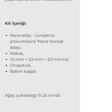
Kit İçeriği:
Nana ardıç - Juniperus
procumbens 'Nana' bonsai
adayı,
Makas,
1,5 mm + 2,5 mm + 3,5 mm tel,
Chopstick,
Bakım kağıdı
Ağaç yüksekliği 15-25 cm'dir.