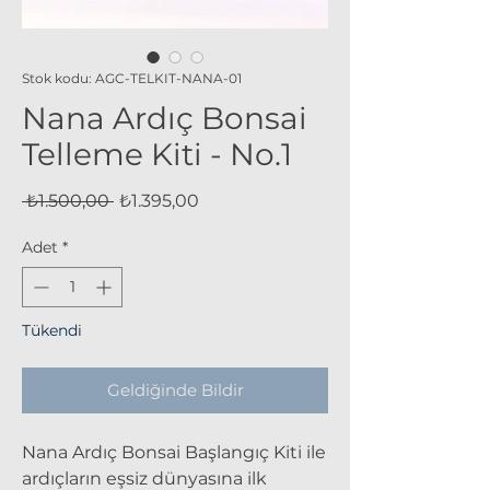
Stok kodu: AGC-TELKIT-NANA-01
Nana Ardıç Bonsai
Telleme Kiti - No.1
Normal
İndirimli
 ₺1.500,00 
₺1.395,00
Fiyat
Fiyat
Adet
*
Tükendi
Geldiğinde Bildir
Nana Ardıç Bonsai Başlangıç Kiti ile
ardıçların eşsiz dünyasına ilk