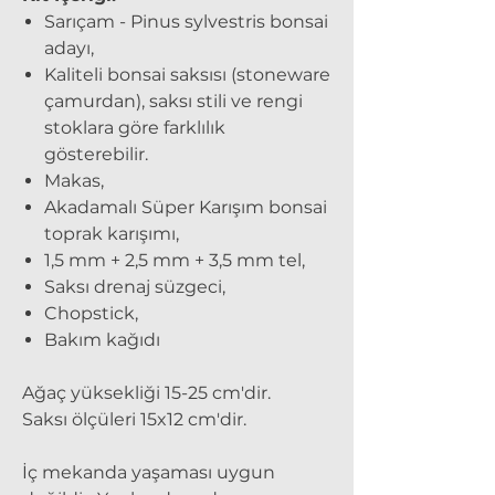
Sarıçam - Pinus sylvestris bonsai
adayı,
Kaliteli bonsai saksısı (stoneware
çamurdan), saksı stili ve rengi
stoklara göre farklılık
gösterebilir.
Makas,
Akadamalı Süper Karışım bonsai
toprak karışımı,
1,5 mm + 2,5 mm + 3,5 mm tel,
Saksı drenaj süzgeci,
Chopstick,
Bakım kağıdı
Ağaç yüksekliği 15-25 cm'dir.
Saksı ölçüleri 15x12 cm'dir.
İç mekanda yaşaması uygun