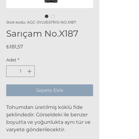
Stok kodu: AGC-SYLVESTRIS-NO.X187
Sarıçam No.X187
Fiyat
₺181,57
Adet
*
Sepete Ekle
Tohumdan üretilmiş köklü fide
şeklindedir. Görseldeki ile benzer
boyutta ve yoğunlukta aynı tür ve
varyete gönderilecektir.