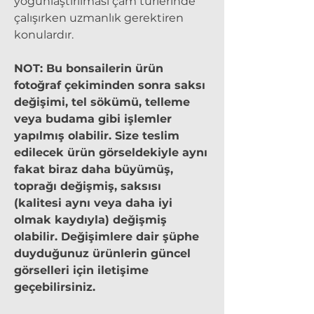
yoğunlaştırılması çam türlerinde
çalışırken uzmanlık gerektiren
konulardır.
NOT: Bu bonsailerin ürün
fotoğraf çekiminden sonra saksı
değişimi, tel sökümü, telleme
veya budama gibi işlemler
yapılmış olabilir. Size teslim
edilecek ürün görseldekiyle aynı
fakat biraz daha büyümüş,
toprağı değişmiş, saksısı
(kalitesi aynı veya daha iyi
olmak kaydıyla) değişmiş
olabilir. Değişimlere dair şüphe
duyduğunuz ürünlerin güncel
görselleri için iletişime
geçebilirsiniz.