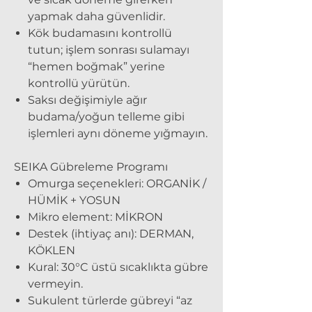
yapmak daha güvenlidir.
Kök budamasını kontrollü
tutun; işlem sonrası sulamayı
“hemen boğmak” yerine
kontrollü yürütün.
Saksı değişimiyle ağır
budama/yoğun telleme gibi
işlemleri aynı döneme yığmayın.
SEIKA Gübreleme Programı
Omurga seçenekleri: ORGANİK /
HÜMİK + YOSUN
Mikro element: MİKRON
Destek (ihtiyaç anı): DERMAN,
KÖKLEN
Kural:
30°C üstü sıcaklıkta gübre
vermeyin.
Sukulent türlerde gübreyi “az