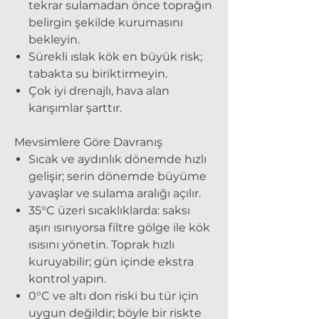
tekrar sulamadan önce toprağın
belirgin şekilde kurumasını
bekleyin.
Sürekli ıslak kök
en büyük risk;
tabakta su biriktirmeyin.
Çok iyi drenajlı, hava alan
karışımlar şarttır.
Mevsimlere Göre Davranış
Sıcak ve aydınlık dönemde hızlı
gelişir; serin dönemde büyüme
yavaşlar ve sulama aralığı açılır.
35°C üzeri sıcaklıklarda:
saksı
aşırı ısınıyorsa filtre gölge ile kök
ısısını yönetin. Toprak hızlı
kuruyabilir; gün içinde ekstra
kontrol yapın.
0°C ve altı don riski bu tür için
uygun değildir; böyle bir riskte