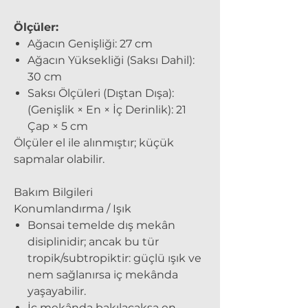
Ölçüler:
Ağacın Genişliği: 27 cm
Ağacın Yüksekliği (Saksı Dahil):
30 cm
Saksı Ölçüleri (Dıştan Dışa):
(Genişlik × En × İç Derinlik): 21
Çap × 5 cm
Ölçüler el ile alınmıştır; küçük
sapmalar olabilir.
Bakım Bilgileri
Konumlandırma / Işık
Bonsai temelde dış mekân
disiplinidir; ancak bu tür
tropik/subtropiktir: güçlü ışık ve
nem sağlanırsa iç mekânda
yaşayabilir.
İç mekânda bakılacaksa en