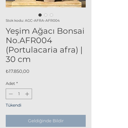
Stok kodu: AGC-AFRA-AFR004
Yeşim Ağacı Bonsai
No.AFR004
(Portulacaria afra) |
30 cm
Fiyat
₺17.850,00
Adet
*
Tükendi
Geldiğinde Bildir