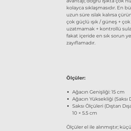
avantajı; doğru ışıkta çok h
kolayca sıklaşmasıdır. En büy
uzun süre ıslak kalırsa çürüm
çok güçlü ışık / güneş + çok
uzatmamak + kontrollü sula
fakat içeride en sık sorun ye
zayıflamadır.
Ölçüler:
Ağacın Genişliği: 15 cm
Ağacın Yüksekliği (Saksı D
Saksı Ölçüleri (Dıştan Dışa)
10 × 5.5 cm
Ölçüler el ile alınmıştır; küç