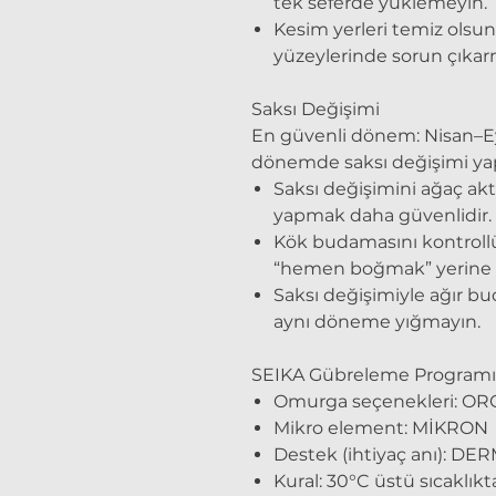
tek seferde yüklemeyin.
Kesim yerleri temiz olsun;
yüzeylerinde sorun çıkar
Saksı Değişimi
En güvenli dönem: Nisan–Ey
dönemde saksı değişimi ya
Saksı değişimini ağaç ak
yapmak daha güvenlidir.
Kök budamasını kontrollü
“hemen boğmak” yerine k
Saksı değişimiyle ağır b
aynı döneme yığmayın.
SEIKA Gübreleme Programı
Omurga seçenekleri: O
Mikro element: MİKRON
Destek (ihtiyaç anı): D
Kural:
30°C üstü sıcaklık