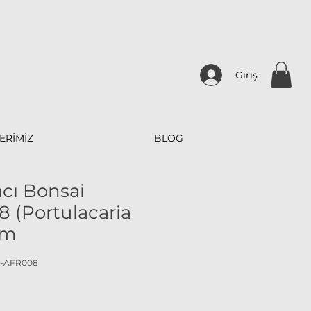
Giriş
ERİMİZ
BLOG
cı Bonsai
 (Portulacaria
cm
A-AFR008