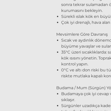
sonra tekrar sulamadan ö
kurumasını bekleyin.
Sürekli ıslak kök
en büyük 
Çok iyi drenajlı, hava alan 
Mevsimlere Göre Davranış
Sıcak ve aydınlık dönemde
büyüme yavaşlar ve sulama 
35°C üzeri sıcaklıklarda:
sa
kök ısısını yönetin. Toprak
kontrol yapın.
0°C ve altı don riski bu tü
riskte mutlaka kapalı kor
Budama / Mum (Sürgün) Yö
Budamaya çok iyi cevap v
sıklaşır.
Sürgünler uzadıkça kadem