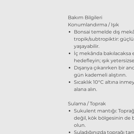
Bakım Bilgileri
Konumlandırma / Işık
Bonsai temelde dış mekân 
tropik/subtropiktir: güçl
yaşayabilir.
İç mekânda bakılacaksa 
hedefleyin; ışık yetersiz
Dışarıya çıkarırken bir a
gün kademeli alıştırın.
Sıcaklık 10°C altına inme
alana alın.
Sulama / Toprak
Sukulent mantığı: Toprağı
değil, kök bölgesinin d
olun.
Suladığınızda toprağı tam