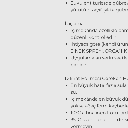
Sukulent türlerde gübrey
yürütün; zayıf ışıkta gübr
İlaçlama
İç mekânda özellikle pamu
düzenli kontrol edin.
İhtiyaca göre (kendi ürü
SİNEK SPREYİ, ORGANİK
Uygulamaları serin saatler
baz alın.
Dikkat Edilmesi Gereken H
En büyük hata: fazla sul
su.
İç mekânda en büyük düşma
yoksa ağaç form kaybede
10°C altına inen koşulla
35°C üzeri dönemlerde kö
vermeyin.