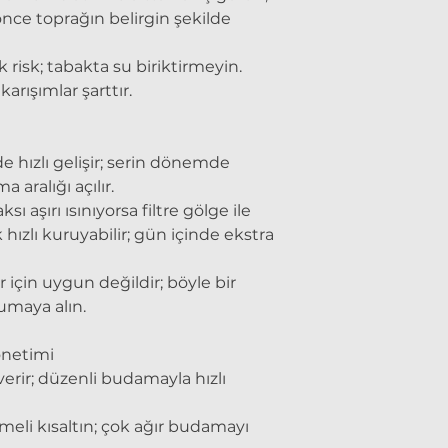
nce toprağın belirgin şekilde
risk; tabakta su biriktirmeyin.
karışımlar şarttır.
 hızlı gelişir; serin dönemde
aralığı açılır.
ksı aşırı ısınıyorsa filtre gölge ile
 hızlı kuruyabilir; gün içinde ekstra
r için uygun değildir; böyle bir
umaya alın.
netimi
erir; düzenli budamayla hızlı
eli kısaltın; çok ağır budamayı