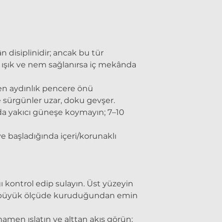
disiplinidir; ancak bu tür
ü ışık ve nem sağlanırsa iç mekânda
en aydınlık pencere önü
se sürgünler uzar, doku gevşer.
nda yakıcı güneşe koymayın; 7–10
ye başladığında içeri/korunaklı
 kontrol edip sulayın. Üst yüzeyin
e büyük ölçüde kuruduğundan emin
amen ıslatın ve alttan akış görün;