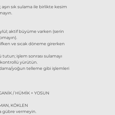
 aşırı sık sulama ile birlikte kesim
mayın.
lül; aktif büyüme varken (serin
pmayın).
tifken ve sıcak döneme girerken
 tutun; işlem sonrası sulamayı
ontrollü yürütün.
udama/yoğun telleme gibi işlemleri
RGANİK / HÜMİK + YOSUN
ERMAN, KÖKLEN
ta gübre vermeyin.