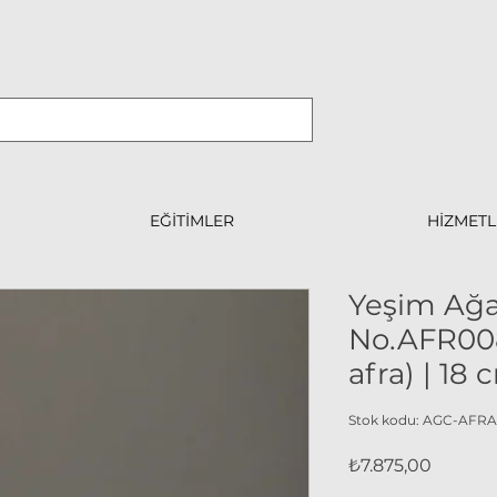
EĞİTİMLER
HİZMETL
Yeşim Ağa
No.AFR008
afra) | 18 
Stok kodu: AGC-AFR
Fiyat
₺7.875,00