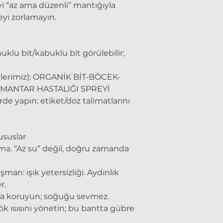
i “az ama düzenli” mantığıyla
eyi zorlamayın.
klu bit/kabuklu bit görülebilir;
nlerimiz): ORGANİK BİT-BÖCEK-
 MANTAR HASTALIĞI SPREYİ
de yapın; etiket/doz talimatlarını
ususlar
ama. “Az su” değil, doğru zamanda
n: ışık yetersizliği. Aydınlık
r.
rda koruyun; soğuğu sevmez.
k ısısını yönetin; bu bantta gübre