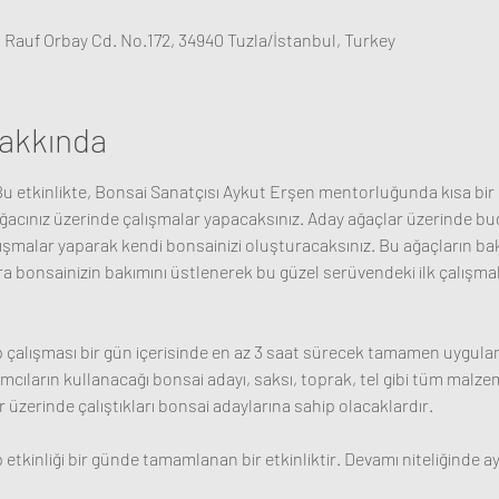
, Rauf Orbay Cd. No.172, 34940 Tuzla/İstanbul, Turkey
akkında
u etkinlikte, Bonsai Sanatçısı Aykut Erşen mentorluğunda kısa bir 
ağacınız üzerinde çalışmalar yapacaksınız. Aday ağaçlar üzerinde bu
lışmalar yaparak kendi bonsainizi oluşturacaksınız. Bu ağaçların bakımla
 bonsainizin bakımını üstlenerek bu güzel serüvendeki ilk çalışmal
alışması bir gün içerisinde en az 3 saat sürecek tamamen uygulamal
ılımcıların kullanacağı bonsai adayı, saksı, toprak, tel gibi tüm malz
r üzerinde çalıştıkları bonsai adaylarına sahip olacaklardır. 
kinliği bir günde tamamlanan bir etkinliktir. Devamı niteliğinde ayr