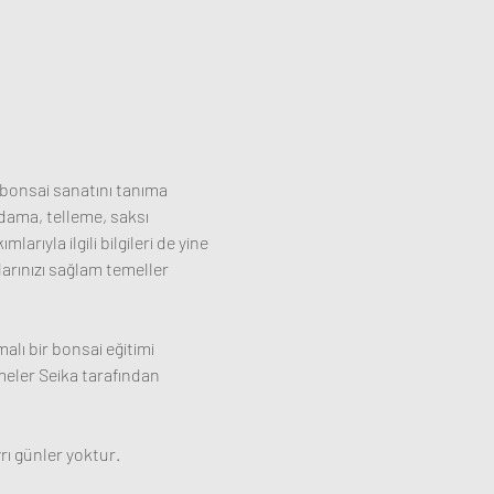
bonsai sanatını tanıma 
dama, telleme, saksı 
rıyla ilgili bilgileri de yine 
arınızı sağlam temeller 
ı bir bonsai eğitimi 
emeler Seika tarafından 
ı günler yoktur. 