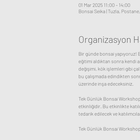
01 Mar 2025 11:00 – 14:00
Bonsai Seika | Tuzla, Postane
Organizasyon H
Bir günde bonsai yapıyoruz! B
eğitimi aldıktan sonra kendi 
değişimi, kök işlemleri gibi ça
bu çalışmada edindikten sonra
üzerinde inşa edeceksiniz. 
Tek Günlük Bonsai Workshop ç
etkinliğidir. Bu etkinlikte kat
tedarik edilecek ve katılımcıla
Tek Günlük Bonsai Workshop et