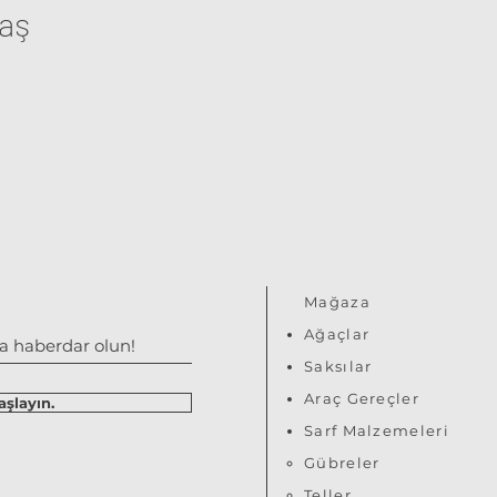
laş
Mağaza
Ağaçlar
Saksılar
Araç Gereçler
şlayın.
S​arf Malzemeleri
Gübreler
Teller