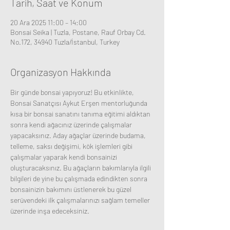
Tarih, Saat ve Konum
20 Ara 2025 11:00 – 14:00
Bonsai Seika | Tuzla, Postane, Rauf Orbay Cd.
No.172, 34940 Tuzla/İstanbul, Turkey
Organizasyon Hakkında
Bir günde bonsai yapıyoruz! Bu etkinlikte, 
Bonsai Sanatçısı Aykut Erşen mentorluğunda 
kısa bir bonsai sanatını tanıma eğitimi aldıktan 
sonra kendi ağacınız üzerinde çalışmalar 
yapacaksınız. Aday ağaçlar üzerinde budama, 
telleme, saksı değişimi, kök işlemleri gibi 
çalışmalar yaparak kendi bonsainizi 
oluşturacaksınız. Bu ağaçların bakımlarıyla ilgili 
bilgileri de yine bu çalışmada edindikten sonra 
bonsainizin bakımını üstlenerek bu güzel 
serüvendeki ilk çalışmalarınızı sağlam temeller 
üzerinde inşa edeceksiniz. 