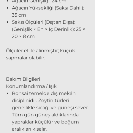
Ağacın Genişliği: 24 cm
Ağacın Yüksekliği (Saksı Dahil):
35 cm
Saksı Ölçüleri (Dıştan Dışa):
(Genişlik × En × İç Derinlik): 25 ×
20 × 8 cm
Ölçüler el ile alınmıştır; küçük
sapmalar olabilir.
Bakım Bilgileri
Konumlandırma / Işık
Bonsai temelde dış mekân
disiplinidir. Zeytin türleri
genellikle sıcağı ve güneşi sever.
Tüm gün güneş aldıklarında
yapraklar küçülür ve boğum
aralıkları kısalır.