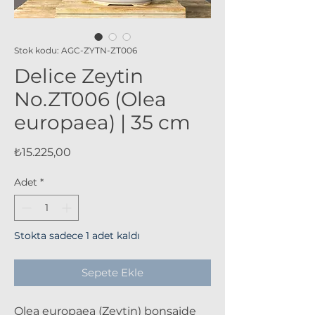
Stok kodu: AGC-ZYTN-ZT006
Delice Zeytin
No.ZT006 (Olea
europaea) | 35 cm
Fiyat
₺15.225,00
Adet
*
Stokta sadece 1 adet kaldı
Sepete Ekle
Olea europaea (Zeytin)
bonsaide