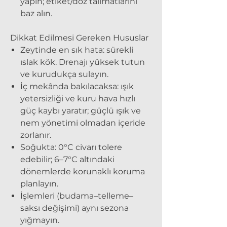
yapın; etiket/doz talimatlarını
baz alın.
Dikkat Edilmesi Gereken Hususlar
Zeytinde en sık hata: sürekli
ıslak kök. Drenajı yüksek tutun
ve kurudukça sulayın.
İç mekânda bakılacaksa: ışık
yetersizliği ve kuru hava hızlı
güç kaybı yaratır; güçlü ışık ve
nem yönetimi olmadan içeride
zorlanır.
Soğukta: 0°C civarı tolere
edebilir; 6–7°C altındaki
dönemlerde korunaklı koruma
planlayın.
İşlemleri (budama–telleme–
saksı değişimi) aynı sezona
yığmayın.