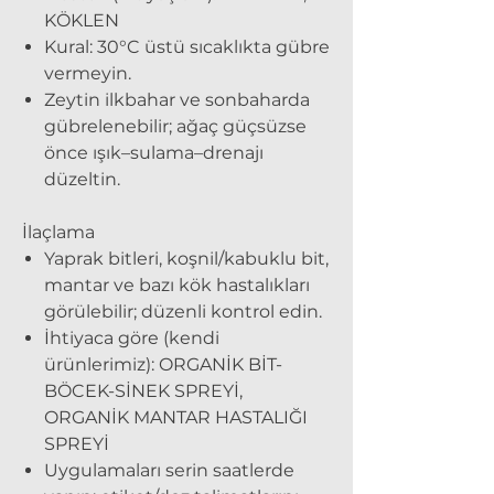
KÖKLEN
Kural:
30°C üstü sıcaklıkta gübre
vermeyin.
Zeytin ilkbahar ve sonbaharda
gübrelenebilir; ağaç güçsüzse
önce ışık–sulama–drenajı
düzeltin.
İlaçlama
Yaprak bitleri, koşnil/kabuklu bit,
mantar ve bazı kök hastalıkları
görülebilir; düzenli kontrol edin.
İhtiyaca göre (kendi
ürünlerimiz): ORGANİK BİT-
BÖCEK-SİNEK SPREYİ,
ORGANİK MANTAR HASTALIĞI
SPREYİ
Uygulamaları serin saatlerde