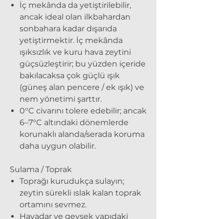
İç mekânda da yetiştirilebilir
,
ancak ideal olan ilkbahardan
sonbahara kadar dışarıda
yetiştirmektir. İç mekânda
ışıksızlık ve kuru hava zeytini
güçsüzleştirir; bu yüzden içeride
bakılacaksa çok güçlü ışık
(güneş alan pencere / ek ışık) ve
nem yönetimi şarttır.
0°C
civarını tolere edebilir; ancak
6–7°C altındaki dönemlerde
korunaklı alanda/serada koruma
daha uygun olabilir.
Sulama / Toprak
Toprağı kurudukça sulayın;
zeytin sürekli ıslak kalan toprak
ortamını sevmez.
Havadar ve gevşek
yapıdaki