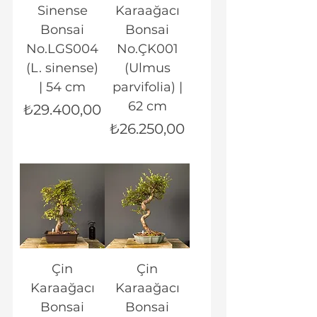
Sinense
Karaağacı
Bonsai
Bonsai
No.LGS004
No.ÇK001
(L. sinense)
(Ulmus
| 54 cm
parvifolia) |
62 cm
Fiyat
₺29.400,00
Fiyat
₺26.250,00
Çin
Çin
Karaağacı
Karaağacı
Bonsai
Bonsai