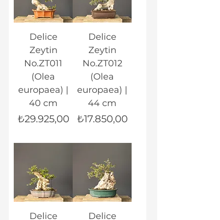
Delice
Delice
Zeytin
Zeytin
No.ZT011
No.ZT012
(Olea
(Olea
europaea) |
europaea) |
40 cm
44 cm
Fiyat
Fiyat
₺29.925,00
₺17.850,00
Delice
Delice