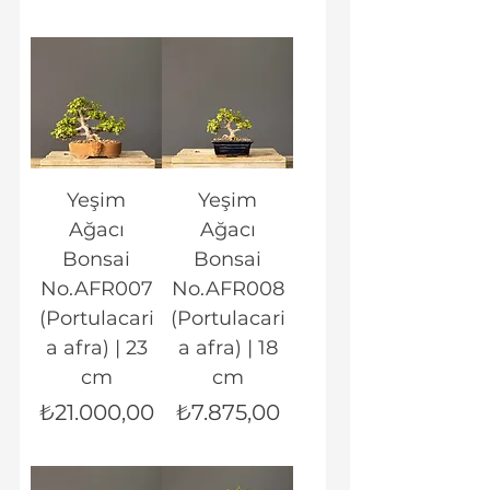
Yeşim
Yeşim
Ağacı
Ağacı
Bonsai
Bonsai
No.AFR007
No.AFR008
(Portulacari
(Portulacari
a afra) | 23
a afra) | 18
cm
cm
Fiyat
Fiyat
₺21.000,00
₺7.875,00