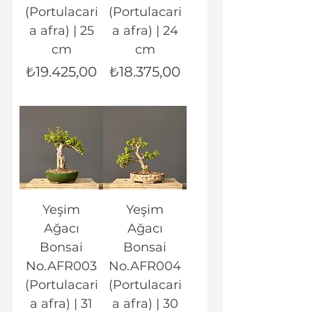
(Portulacari
(Portulacari
a afra) | 25
a afra) | 24
cm
cm
Fiyat
Fiyat
₺19.425,00
₺18.375,00
Yeşim
Yeşim
Ağacı
Ağacı
Bonsai
Bonsai
No.AFR003
No.AFR004
(Portulacari
(Portulacari
a afra) | 31
a afra) | 30