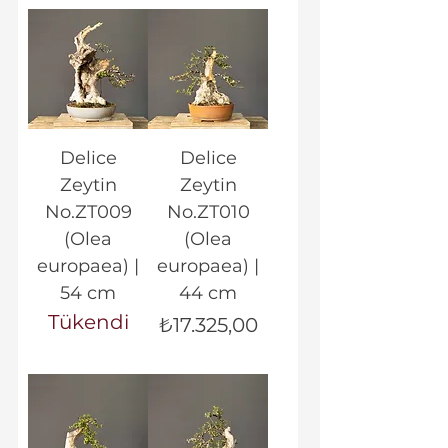
Delice
Delice
Zeytin
Zeytin
No.ZT009
No.ZT010
(Olea
(Olea
europaea) |
europaea) |
54 cm
44 cm
Tükendi
Fiyat
₺17.325,00