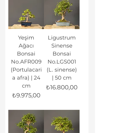
Yeşim
Ligustrum
Ağacı
Sinense
Bonsai
Bonsai
No.AFR009
No.LGS001
(Portulacari
(L. sinense)
a afra) | 24
| 50 cm
cm
Fiyat
₺16.800,00
Fiyat
₺9.975,00