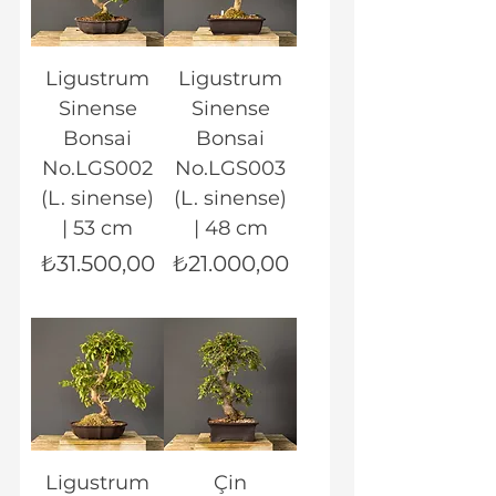
Ligustrum
Ligustrum
Sinense
Sinense
Bonsai
Bonsai
No.LGS002
No.LGS003
(L. sinense)
(L. sinense)
| 53 cm
| 48 cm
Fiyat
Fiyat
₺31.500,00
₺21.000,00
Ligustrum
Çin