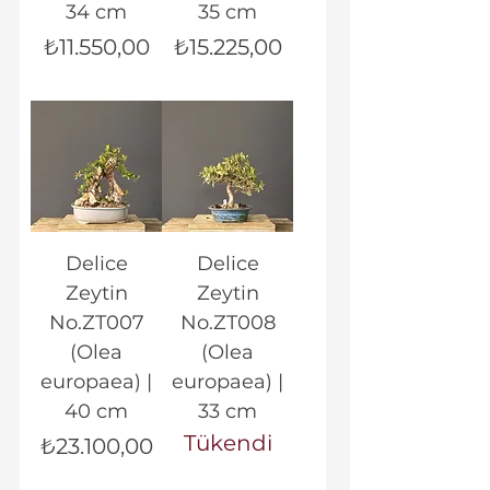
34 cm
35 cm
Fiyat
Fiyat
₺11.550,00
₺15.225,00
Delice
Delice
Zeytin
Zeytin
No.ZT007
No.ZT008
(Olea
(Olea
europaea) |
europaea) |
40 cm
33 cm
Tükendi
Fiyat
₺23.100,00