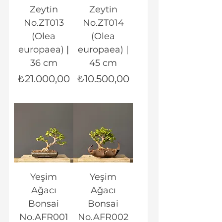
Zeytin
Zeytin
No.ZT013
No.ZT014
(Olea
(Olea
europaea) |
europaea) |
36 cm
45 cm
Fiyat
Fiyat
₺21.000,00
₺10.500,00
Yeşim
Yeşim
Ağacı
Ağacı
Bonsai
Bonsai
No.AFR001
No.AFR002