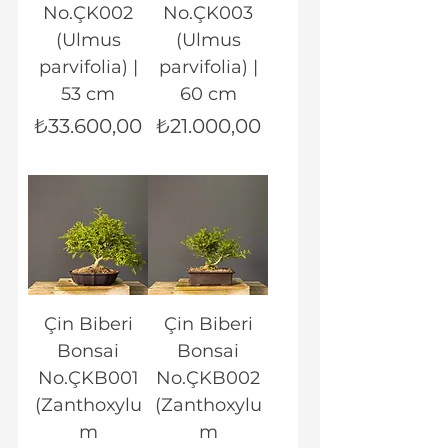
No.ÇK002
No.ÇK003
(Ulmus
(Ulmus
parvifolia) |
parvifolia) |
53 cm
60 cm
Fiyat
Fiyat
₺33.600,00
₺21.000,00
Çin Biberi
Çin Biberi
Bonsai
Bonsai
No.ÇKB001
No.ÇKB002
(Zanthoxylu
(Zanthoxylu
m
m