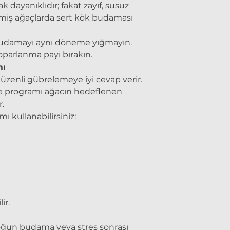
dayanıklıdır; fakat zayıf, susuz
rmiş ağaçlarda sert kök budaması
 budamayı aynı döneme yığmayın.
toparlanma payı bırakın.
mı
zenli gübrelemeye iyi cevap verir.
eme programı ağacın hedeflenen
.
ı kullanabilirsiniz:
ir.
oğun budama veya stres sonrası