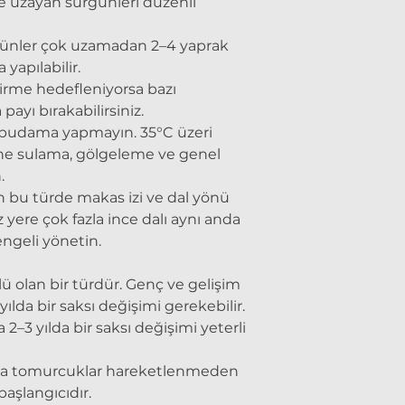
 uzayan sürgünleri düzenli
günler çok uzamadan 2–4 yaprak
yapılabilir.
tirme hedefleniyorsa bazı
ayı bırakabilirsiniz.
 budama yapmayın. 35°C üzeri
ne sulama, gölgeleme ve genel
.
in bu türde makas izi ve dal yönü
 yere çok fazla ince dalı aynı anda
engeli yönetin.
ü olan bir türdür. Genç ve gelişim
ılda bir saksı değişimi gerekebilir.
2–3 yılda bir saksı değişimi yeterli
a tomurcuklar hareketlenmeden
şlangıcıdır.