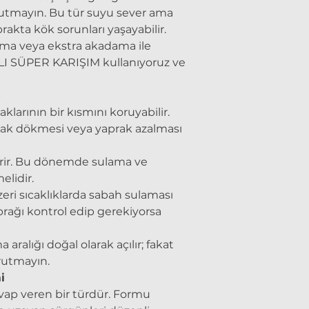
tutmayın. Bu tür suyu sever ama
prakta kök sorunları yaşayabilir.
ma veya ekstra akadama ile
LI SÜPER KARIŞIM kullanıyoruz ve
ş
klarının bir kısmını koruyabilir.
rak dökmesi veya yaprak azalması
erir. Bu dönemde sulama ve
elidir.
üzeri sıcaklıklarda sabah sulaması
prağı kontrol edip gerekiyorsa
 aralığı doğal olarak açılır; fakat
rutmayın.
i
ap veren bir türdür. Formu