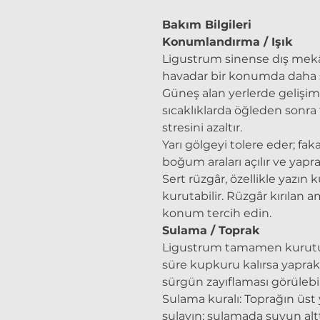
Bakım Bilgileri
Konumlandırma / Işık
Ligustrum sinense dış mekân
havadar bir konumda daha sağ
Güneş alan yerlerde gelişimi
sıcaklıklarda öğleden sonra
stresini azaltır.
Yarı gölgeyi tolere eder; fa
boğum araları açılır ve yapr
Sert rüzgâr, özellikle yazın 
kurutabilir. Rüzgâr kırılan 
konum tercih edin.
Sulama / Toprak
Ligustrum tamamen kurutu
süre kupkuru kalırsa yapra
sürgün zayıflaması görülebil
Sulama kuralı: Toprağın üs
sulayın; sulamada suyun altt