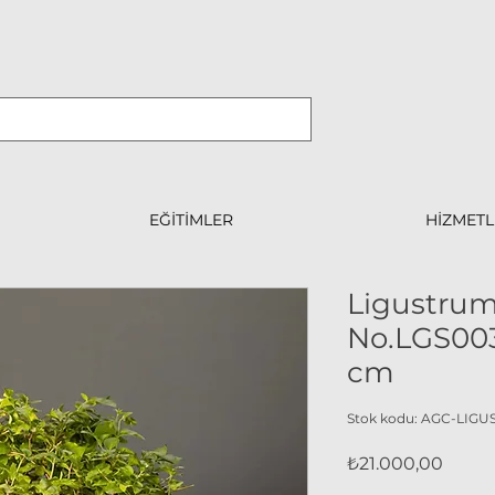
EĞİTİMLER
HİZMETL
Ligustrum
No.LGS003 
cm
Stok kodu: AGC-LIG
Fiyat
₺21.000,00