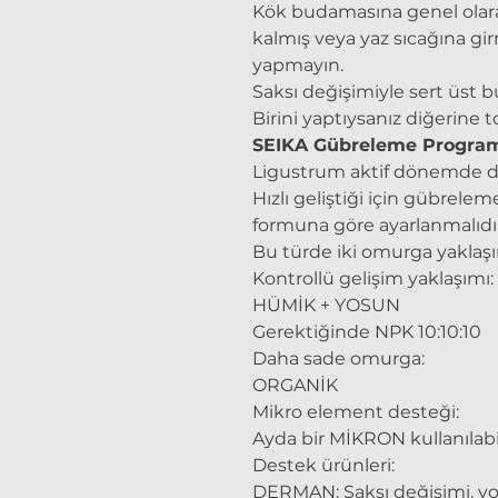
Kök budamasına genel olarak 
kalmış veya yaz sıcağına gi
yapmayın.
Saksı değişimiyle sert üst
Birini yaptıysanız diğerine 
SEIKA Gübreleme Progra
Ligustrum aktif dönemde dü
Hızlı geliştiği için gübrel
formuna göre ayarlanmalıdır
Bu türde iki omurga yaklaşım
Kontrollü gelişim yaklaşımı:
HÜMİK + YOSUN
Gerektiğinde NPK 10:10:10
Daha sade omurga:
ORGANİK
Mikro element desteği:
Ayda bir MİKRON kullanılabil
Destek ürünleri:
DERMAN: Saksı değişimi, y