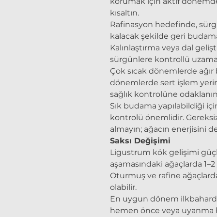
korumak için aktif dönemde
kısaltın.
Rafinasyon hedefinde, sür
kalacak şekilde geri budama 
Kalınlaştırma veya dal geliş
sürgünlere kontrollü uzama p
Çok sıcak dönemlerde ağır
dönemlerde sert işlem yeri
sağlık kontrolüne odaklanın
Sık budama yapılabildiği iç
kontrolü önemlidir. Gereksiz
almayın; ağacın enerjisini d
Saksı Değişimi
Ligustrum kök gelişimi güçl
aşamasındaki ağaçlarda 1–2 y
Oturmuş ve rafine ağaçlarda 
olabilir.
En uygun dönem ilkbahard
hemen önce veya uyanma ba