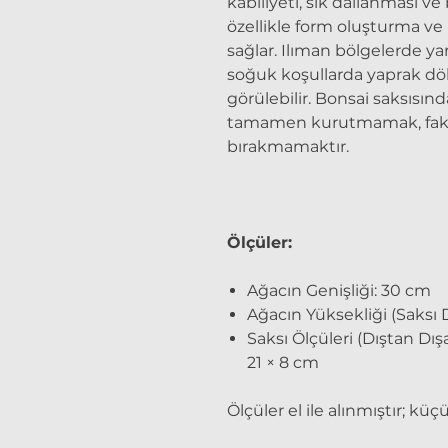
kabiliyeti, sık dallanması 
özellikle form oluşturma ve
sağlar. Ilıman bölgelerde ya
soğuk koşullarda yaprak d
görülebilir. Bonsai saksısı
tamamen kurutmamak, fakat 
bırakmamaktır.
Ölçüler:
Ağacın Genişliği: 30 cm
Ağacın Yüksekliği (Saksı 
Saksı Ölçüleri (Dıştan Dışa)
21 × 8 cm
Ölçüler el ile alınmıştır; küç