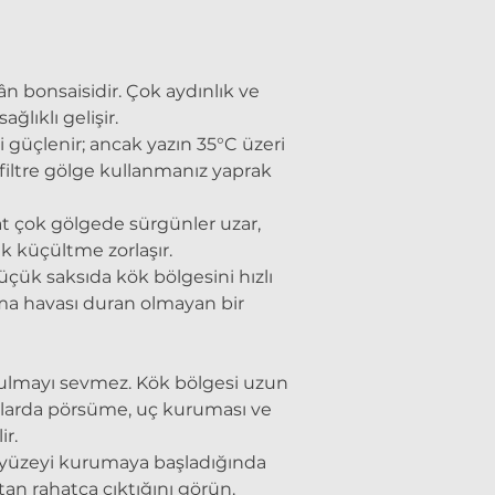
og:description
rüzgârdan koru
türlerdendir. Çe
Ligustrum Sinen
desteklemek için
yapraklı, hızlı 
veren dış mekân
 bonsaisidir. Çok aydınlık ve
budama, saksı d
lıklı gelişir.
Gübreleme Progr
 güçlenir; ancak yazın 35°C üzeri
) Zakkum Bonsa
 filtre gölge kullanmanız yaprak
kat çok gölgede sürgünler uzar,
ak küçültme zorlaşır.
küçük saksıda kök bölgesini hızlı
ama havası duran olmayan bir
lmayı sevmez. Kök bölgesi uzun
klarda pörsüme, uç kuruması ve
ir.
t yüzeyi kurumaya başladığında
an rahatça çıktığını görün.