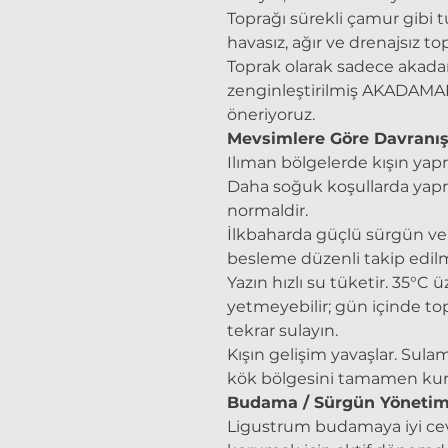
Toprağı sürekli çamur gibi 
havasız, ağır ve drenajsız to
Toprak olarak sadece akada
zenginleştirilmiş AKADAMA
öneriyoruz.
Mevsimlere Göre Davranı
Ilıman bölgelerde kışın yapra
Daha soğuk koşullarda yap
normaldir.
İlkbaharda güçlü sürgün v
besleme düzenli takip edilm
Yazın hızlı su tüketir. 35°C 
yetmeyebilir; gün içinde to
tekrar sulayın.
Kışın gelişim yavaşlar. Sulama
kök bölgesini tamamen ku
Budama / Sürgün Yönetim
Ligustrum budamaya iyi cev