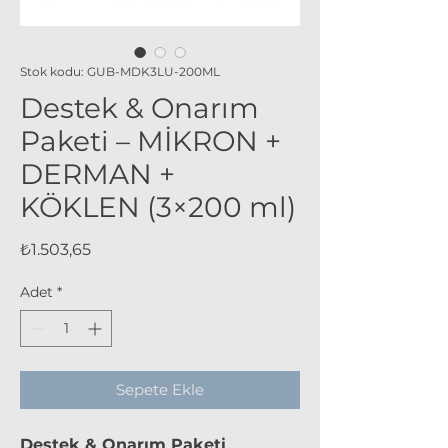
Stok kodu: GUB-MDK3LU-200ML
Destek & Onarım
Paketi – MİKRON +
DERMAN +
KÖKLEN (3×200 ml)
Fiyat
₺1.503,65
Adet
*
Sepete Ekle
Destek & Onarım Paketi
,