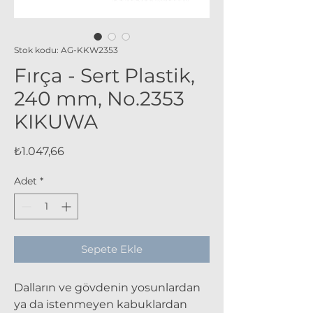
Stok kodu: AG-KKW2353
Fırça - Sert Plastik,
240 mm, No.2353
KIKUWA
Fiyat
₺1.047,66
Adet
*
Sepete Ekle
Dalların ve gövdenin yosunlardan
ya da istenmeyen kabuklardan