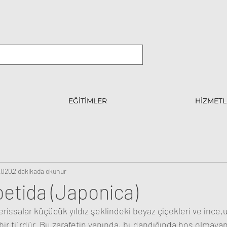
EĞİTİMLER
HİZMETL
2020
2 dakikada okunur
oetida (Japonica)
Serissalar küçücük yıldız şeklindeki beyaz çiçekleri ve ince,
ı bir türdür. Bu zarafetin yanında, budandığında hoş olmayan