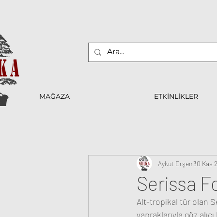
MAĞAZA
ETKİNLİKLER
Aykut Erşen
30 Kas 
Serissa F
Alt-tropikal tür olan 
yapraklarıyla göz alıc