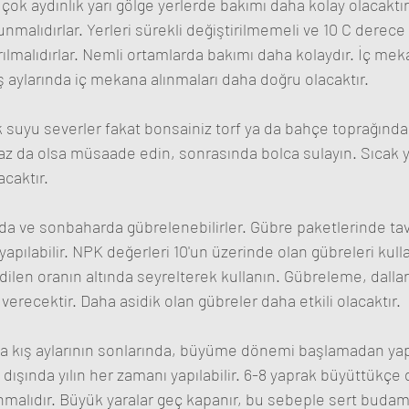
çok aydınlık yarı gölge yerlerde bakımı daha kolay olacaktı
malıdırlar. Yerleri sürekli değiştirilmemeli ve 10 C derece 
lmalıdırlar. Nemli ortamlarda bakımı daha kolaydır. İç mek
kış aylarında iç mekana alınmaları daha doğru olacaktır.
 suyu severler fakat bonsainiz torf ya da bahçe toprağında e
z da olsa müsaade edin, sonrasında bolca sulayın. Sıcak y
acaktır.
da ve sonbaharda gübrelenebilirler. Gübre paketlerinde tav
apılabilir. NPK değerleri 10'un üzerinde olan gübreleri kul
dilen oranın altında seyrelterek kullanın. Gübreleme, dallar
erecektir. Daha asidik olan gübreler daha etkili olacaktır.
 kış aylarının sonlarında, büyüme dönemi başlamadan yapı
şında yılın her zamanı yapılabilir. 6-8 yaprak büyüttükçe d
malıdır. Büyük yaralar geç kapanır, bu sebeple sert budama