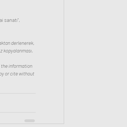
i sanatı", 
aktan derlenerek, 
sız kopyalanması, 
f the information 
y or cite without 