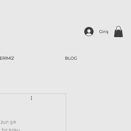
Giriş
ERİMİZ
BLOG
uzun şık 
 bir koku 