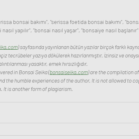
rissa bonsai bakımı", "serissa foetida bonsai bakımı", "bonsa
 nasıl yapılır", "bonsai nasıl yaşar", "bonsaiye nasıl başlanır"
ika.com
) sayfasında yayınlanan bütün yazılar birçok farklı kayn
çiz tecrübeler yazıya dökülerek hazırlanmıştır. İzinsiz ve onay
ıntılanması yasaktır, emek hırsızlığıdır.
overed in Bonsai Seika (
bonsaiseika.com
) are the compilation o
d the humble experiences of the author. It is not allowed to cop
 It is another form of plagiarism.