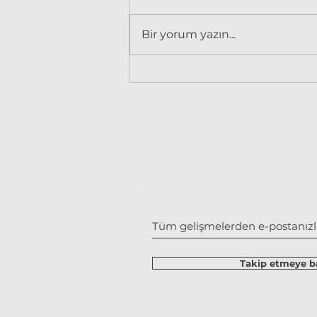
Bir yorum yazın...
Kudüs Kirazı - Solanum
pseudocapsicum
Takip etmeye ba