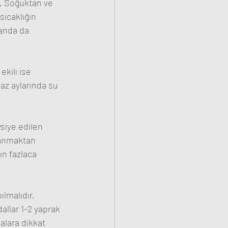
r. Soğuktan ve 
sıcaklığın 
anda da 
kili ise 
az aylarında su 
siye edilen 
lanmaktan 
ın fazlaca 
lmalıdır. 
allar 1-2 yaprak 
lara dikkat 