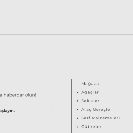
Defne Yapraklı Kartopu -
Gard
Viburnum tines
jasm
Mağaza
Ağaçlar
Saksılar
Araç Gereçler
şlayın.
S​arf Malzemeleri
Gübreler