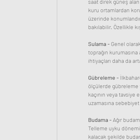
saat direk güneş alan 
kuru ortamlardan korun
üzerinde konumlandırı
bakılabilir. Özellikle 
Sulama - 
Genel olarak
toprağın kurumasına a
ihtiyaçları daha da art
Gübreleme - 
İlkbahar
ölçülerde gübreleme y
kaçının veya tavsiye e
uzamasına sebebiyet v
Budama - 
Ağır budama
Telleme uyku dönemi dı
kalacak şekilde budan