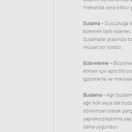
mekanda sera etkisi ya
Sulama - 
Susuzluğa to
bükerek belli ederler
Sulamalar arasında t
müsait bir türdür.
Gübreleme - 
Büyüme 
etmek için azot (N) o
gübrelerle ve mikroele
Budama - 
Ağır budam
ağır kök veya dal bu
dönemsel olarak parç
yapraksızlaştırma yap
daha uygundur.