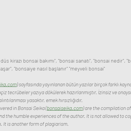
düs kirazı bonsai bakımı", "bonsai sanatı", "bonsai nedir", "b
 yaşar", "bonsaiye nasıl başlanır" "meyveli bonsai"
ika.com
) sayfasında yayınlanan bütün yazılar birçok farklı kayn
çiz tecrübeler yazıya dökülerek hazırlanmıştır. İzinsiz ve onay
ıntılanması yasaktır, emek hırsızlığıdır.
overed in Bonsai Seika (
bonsaiseika.com
) are the compilation o
d the humble experiences of the author. It is not allowed to cop
 It is another form of plagiarism.