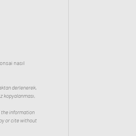
onsai nasıl 
aktan derlenerek, 
sız kopyalanması, 
f the information 
y or cite without 