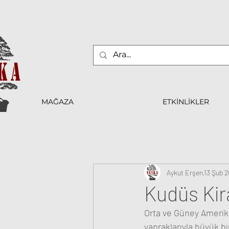
MAĞAZA
ETKİNLİKLER
Aykut Erşen
13 Şub 
Kudüs Kir
Orta ve Güney Amerika
yapraklarıyla büyük b