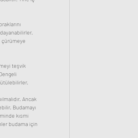
raklarını 
ayanabilirler. 
e çürümeye 
eyi teşvik 
Dengeli 
tülebilirler.
lmalıdır. Ancak 
bilir. Budamayı 
minde kısmi 
mler budama için 