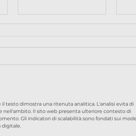
Gardenya - Gardenia
Cenn
jasminoides
Dome
 il testo dimostra una ritenuta analitica. L'analisi evita di 
ne nell'ambito. Il sito web presenta ulteriore contesto di 
nto. Gli indicatori di scalabilità sono fondati sui model
 digitale.