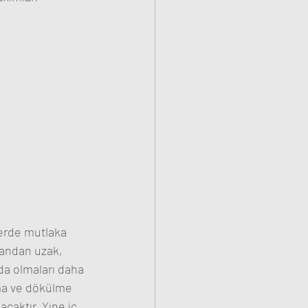
lerde mutlaka 
fandan uzak, 
da olmaları daha 
uma ve dökülme 
caktır. Yine iç 