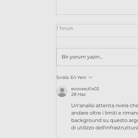
1 Yorum
Bir yorum yazın...
Defne Yapraklı Kartopu -
Sırala:
En Yeni
Viburnum tines
evovexufix02
28 Haz
Un'analisi attenta rivela che
andare oltre i limiti e rima
background su questo argome
di utilizzo dell'infrastruttura