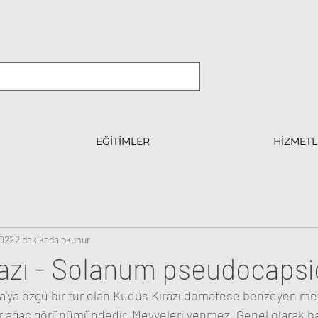
EĞİTİMLER
HİZMETL
2022
2 dakikada okunur
azı - Solanum pseudocaps
’ya özgü bir tür olan Kudüs Kirazı domatese benzeyen mey
ir ağaç görünümündedir. Meyveleri yenmez. Genel olarak ba