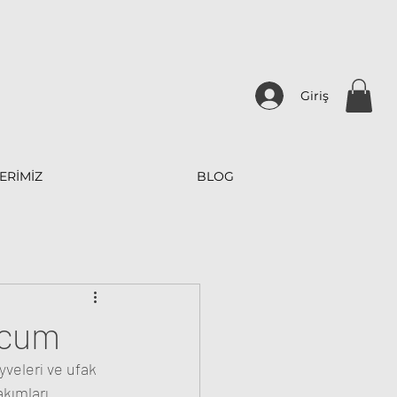
Giriş
ERİMİZ
BLOG
icum
veleri ve ufak 
kımları 