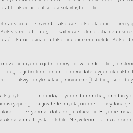
ratılarak ortama alışması kolaylaştırılabilir.
leransları orta seviyedir fakat susuz kaldıklarını hemen yap
. Kök sistemi oturmuş bonsailer susuzluğa daha uzun süre d
oprağın kurumasına mutlaka müsaade edilmelidir. Köklerd
mevsimi boyunca gübrelemeye devam edilebilir. Çiçeklenm
ranı düşük gübrelerin tercih edilmesi daha uygun olacaktır. 
ment takviyeleriyle saksı içerisinde sağlıklı bir şekilde büyü
a kış aylarının sonlarında, büyüme dönemi başlamadan yapı
daması yapıldığında gövdede büyük çürümeler meydana gele
alara bölerek yapmak daha doğru olacaktır. Büyüme mevsi
arak dallanma teşvik edilebilir. Meyvelenme sonrası döne