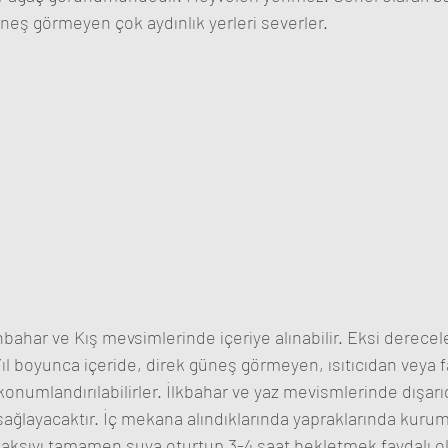
neş görmeyen çok aydınlık yerleri severler.
bahar ve Kış mevsimlerinde içeriye alınabilir. Eksi derece
Yıl boyunca içeride, direk güneş görmeyen, ısıtıcıdan veya 
konumlandırılabilirler. İlkbahar ve yaz mevismlerinde dışarı
 sağlayacaktır. İç mekana alındıklarında yapraklarında kur
saksıyı tamamen suya oturtup 3-4 saat bekletmek faydalı ola