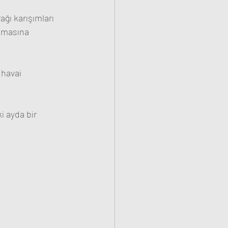
ğı karışımları 
amasına 
 havai 
i ayda bir 