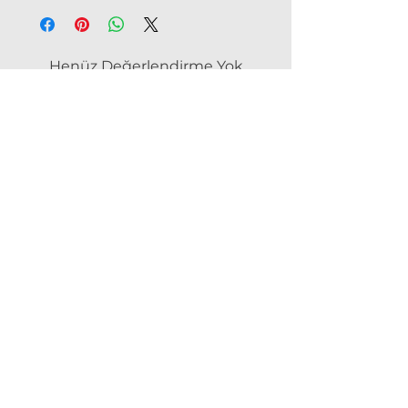
Henüz Değerlendirme Yok
Fikirlerinizi paylaşın. İlk
değerlendirmeyi siz yazın.
Değerlendirme Yap
Bu ürünle birlikte alınan diğer
ürünler: