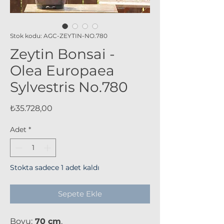
Stok kodu: AGC-ZEYTIN-NO.780
Zeytin Bonsai -
Olea Europaea
Sylvestris No.780
Fiyat
₺35.728,00
Adet
*
Stokta sadece 1 adet kaldı
Sepete Ekle
Boyu:
70 cm
,