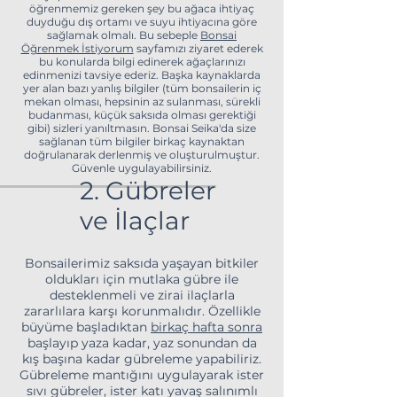
öğrenmemiz gereken şey bu ağaca ihtiyaç
duyduğu dış ortamı ve suyu ihtiyacına göre
sağlamak olmalı. Bu sebeple
Bonsai
Öğrenmek İstiyorum
sayfamızı ziyaret ederek
bu konularda bilgi edinerek ağaçlarınızı
edinmenizi tavsiye ederiz. Başka kaynaklarda
yer alan bazı yanlış bilgiler (tüm bonsailerin iç
mekan olması, hepsinin az sulanması, sürekli
budanması, küçük saksıda olması gerektiği
gibi) sizleri yanıltmasın. Bonsai Seika'da size
sağlanan tüm bilgiler birkaç kaynaktan
doğrulanarak derlenmiş ve oluşturulmuştur.
Güvenle uygulayabilirsiniz.
2. Gübreler
ve İlaçlar
Bonsailerimiz saksıda yaşayan bitkiler
oldukları için mutlaka gübre ile
desteklenmeli ve zirai ilaçlarla
zararlılara karşı korunmalıdır. Özellikle
büyüme başladıktan
birkaç hafta sonra
başlayıp yaza kadar, yaz sonundan da
kış başına kadar gübreleme yapabiliriz.
Gübreleme mantığını uygulayarak ister
sıvı gübreler, ister katı yavaş salınımlı