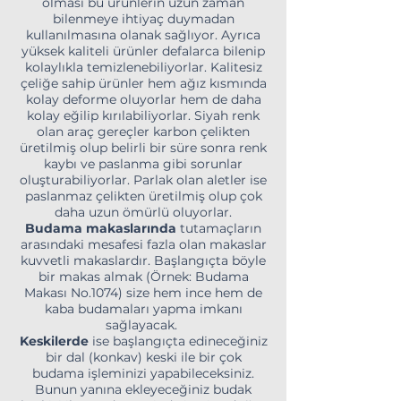
olması bu ürünlerin uzun zaman
bilenmeye ihtiyaç duymadan
kullanılmasına olanak sağlıyor. Ayrıca
yüksek kaliteli ürünler defalarca bilenip
kolaylıkla temizlenebiliyorlar. Kalitesiz
çeliğe sahip ürünler hem ağız kısmında
kolay deforme oluyorlar hem de daha
kolay eğilip kırılabiliyorlar. Siyah renk
olan araç gereçler karbon çelikten
üretilmiş olup belirli bir süre sonra renk
kaybı ve paslanma gibi sorunlar
oluşturabiliyorlar. Parlak olan aletler ise
paslanmaz çelikten üretilmiş olup çok
daha uzun ömürlü oluyorlar.
Budama makaslarında
tutamaçların
arasındaki mesafesi fazla olan makaslar
kuvvetli makaslardır. Başlangıçta böyle
bir makas almak (Örnek: Budama
Makası No.1074) size hem ince hem de
kaba budamaları yapma imkanı
sağlayacak.
Keskilerde
ise başlangıçta edineceğiniz
bir dal (konkav) keski ile bir çok
budama işleminizi yapabileceksiniz.
Bunun yanına ekleyeceğiniz budak