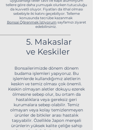
uygulandığı teller tavlı ve kaplı alüminyum
tellere göre daha yumuşak olurken tutuculuğu
da kuvvetli oluyor. Fiyatları da ithal olması
sebebiyle iki katını geçebiliyor. Telleme
konusunda tecrübe kazanmak
Bonsai Öğrenmek İstiyorum
sayfamızı ziyaret
edebilirsiniz.
5. Makaslar
ve Keskiler
Bonsailerimizde dönem dönem
budama işlemleri yapıyoruz. Bu
işlemlerde kullandığımız aletlerin
keskin ve temiz olması çok önemli.
Keskin olmayan aletler dokuyu ezerek
ölmesine sebep olur, bu ortam da
hastalıklara veya gereksiz geri
kurumalara sebep olabilir. Temiz
olmayan veya kolay temizlenmeyen
ürünler de bitkiler arası hastalık
taşıyabilir. Özellikle Japon menşeli
ürünlerin yüksek kalite çeliğe sahip