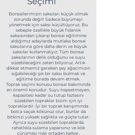
Seçimi
Bonsailerimizin saksıları küçük olmak
zorunda değil! Sadece büyümeyi
yönetmek için saksı küçültüyoruz. Bu
sebeple özellikle büyük fidanlık
saksısından çıkarıp bonsai eğitimine
aldığımız adaylarda mutlaka bonsai
saksılarına göre daha derin ve büyük
saksılar kullanmalıyız. Tüm bonsai
saksılarının delik olduğunu ve suyu
süzebileceğini zaten biliyoruz. Artık
dikkat etmemiz gereken şey ağacımızın
sığabileceği şık bir saksı bulmak ve
eğitime burada devam etmek.
Toprak seçimi konusu bonsai bakımında
en önemli konudur. Suyu hapsetmeyen,
kapasitesi kadar su tutup fazlasını
süzebilen topraklar bizim için iyi
topraklardır. İyi bir toprak karışımında
bolca saçak kökünüz olur, bunlar da
bitkinizi yüksek sağlıkta ve güçte tutar.
Ayrıca suyu süzebilen topraklarda
rahatlıkla sulama yaparsınız ve kök
çürümesi riski ortadan kalkar,