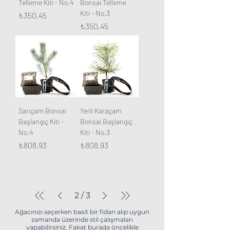
Telleme Kiti - No.4
Bonsai Telleme
Kiti - No.3
Fiyat
₺350,45
Fiyat
₺350,45
Sarıçam Bonsai
Yerli Karaçam
Başlangıç Kiti -
Bonsai Başlangıç
No.4
Kiti - No.3
Fiyat
Fiyat
₺808,93
₺808,93
2
/
3
Ağacınızı seçerken basit bir fidan alıp uygun
zamanda üzerinde stil çalışmaları
yapabilirsiniz. Fakat burada öncelikle