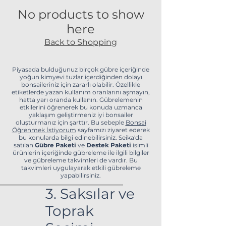
No products to show
here
Back to Shopping
Piyasada bulduğunuz birçok gübre içeriğinde
yoğun kimyevi tuzlar içerdiğinden dolayı
bonsaileriniz için zararlı olabilir. Özellikle
etiketlerde yazan kullanım oranlarını aşmayın,
hatta yarı oranda kullanın. Gübrelemenin
etkilerini öğrenerek bu konuda uzmanca
yaklaşım geliştirmeniz iyi bonsailer
oluşturmanız için şarttır. Bu sebeple
Bonsai
Öğrenmek İstiyorum
sayfamızı ziyaret ederek
bu konularda bilgi edinebilirsiniz. Seika'da
satılan
Gübre Paketi
ve
Destek Paketi
isimli
ürünlerin içeriğinde gübreleme ile ilgili bilgiler
ve gübreleme takvimleri de vardır. Bu
takvimleri uygulayarak etkili gübreleme
yapabilirsiniz.
3. Saksılar ve
Toprak