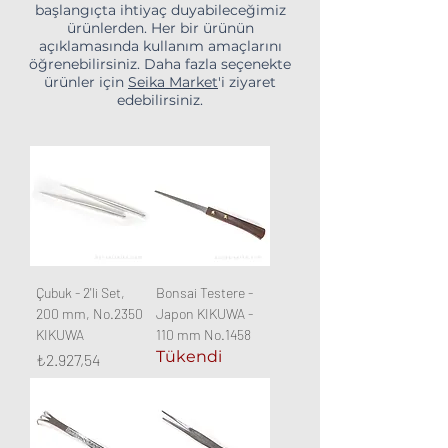
başlangıçta ihtiyaç duyabileceğimiz
ürünlerden. Her bir ürünün
açıklamasında kullanım amaçlarını
öğrenebilirsiniz. Daha fazla seçenekte
ürünler için
Seika Market
'i ziyaret
edebilirsiniz.
Çubuk - 2'li Set,
Bonsai Testere -
200 mm, No.2350
Japon KIKUWA -
KIKUWA
110 mm No.1458
Tükendi
Fiyat
₺2.927,54