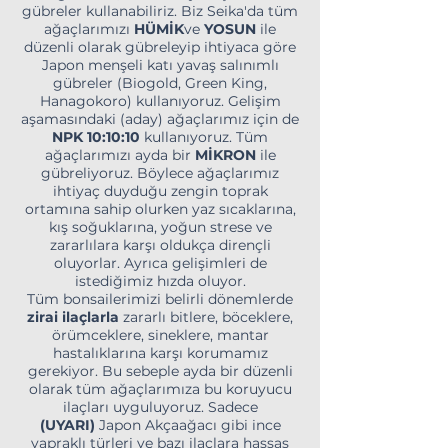
gübreler kullanabiliriz. Biz Seika'da tüm
ağaçlarımızı
HÜMİK
ve
YOSUN
ile
düzenli olarak gübreleyip ihtiyaca göre
Japon menşeli katı yavaş salınımlı
gübreler (Biogold, Green King,
Hanagokoro) kullanıyoruz. Gelişim
aşamasındaki (aday) ağaçlarımız için de
NPK 10:10:10
kullanıyoruz. Tüm
ağaçlarımızı ayda bir
MİKRON
ile
gübreliyoruz. Böylece ağaçlarımız
ihtiyaç duyduğu zengin toprak
ortamına sahip olurken yaz sıcaklarına,
kış soğuklarına, yoğun strese ve
zararlılara karşı oldukça dirençli
oluyorlar. Ayrıca gelişimleri de
istediğimiz hızda oluyor.
Tüm bonsailerimizi belirli dönemlerde
zirai ilaçlarla
zararlı bitlere, böceklere,
örümceklere, sineklere, mantar
hastalıklarına karşı korumamız
gerekiyor. Bu sebeple ayda bir düzenli
olarak tüm ağaçlarımıza bu koruyucu
ilaçları uyguluyoruz. Sadece
(UYARI)
Japon Akçaağacı gibi ince
yapraklı türleri ve bazı ilaçlara hassas