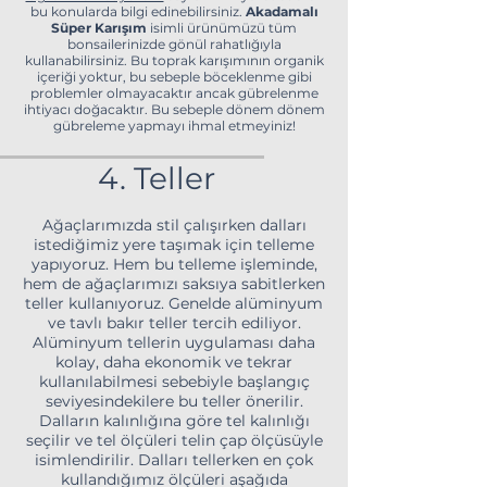
bu konularda bilgi edinebilirsiniz.
Akadamalı
Süper Karışım
isimli ürünümüzü tüm
bonsailerinizde gönül rahatlığıyla
kullanabilirsiniz. Bu toprak karışımının organik
içeriği yoktur, bu sebeple böceklenme gibi
problemler olmayacaktır ancak gübrelenme
ihtiyacı doğacaktır. Bu sebeple dönem dönem
gübreleme yapmayı ihmal etmeyiniz!
4. Teller
Ağaçlarımızda stil çalışırken dalları
istediğimiz yere taşımak için telleme
yapıyoruz. Hem bu telleme işleminde,
hem de ağaçlarımızı saksıya sabitlerken
teller kullanıyoruz. Genelde alüminyum
ve tavlı bakır teller tercih ediliyor.
Alüminyum tellerin uygulaması daha
kolay, daha ekonomik ve tekrar
kullanılabilmesi sebebiyle başlangıç
seviyesindekilere bu teller önerilir.
Dalların kalınlığına göre tel kalınlığı
seçilir ve tel ölçüleri telin çap ölçüsüyle
isimlendirilir. Dalları tellerken en çok
kullandığımız ölçüleri aşağıda