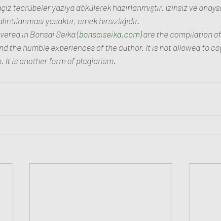
çiz tecrübeler yazıya dökülerek hazırlanmıştır. İzinsiz ve onay
ıntılanması yasaktır, emek hırsızlığıdır.
overed in Bonsai Seika (
bonsaiseika.com
) are the compilation o
d the humble experiences of the author. It is not allowed to cop
 It is another form of plagiarism.