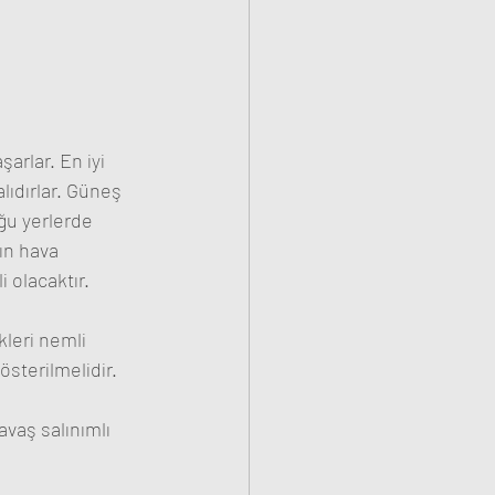
arlar. En iyi 
ıdırlar. Güneş 
ğu yerlerde 
ın hava 
 olacaktır.
leri nemli 
sterilmelidir.
vaş salınımlı 