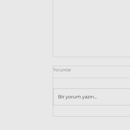
Yorumlar
Bir yorum yazın...
Kudüs Kirazı - Solanum
pseudocapsicum