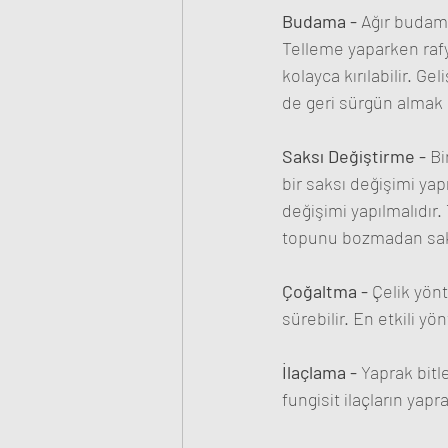
Budama - 
Ağır budama
Telleme yaparken rafy
kolayca kırılabilir.
de geri sürgün almak k
Saksı Değiştirme - 
Bi
bir saksı değişimi yap
değişimi yapılmalıdır.
topunu bozmadan saks
Çoğaltma - 
Çelik yön
sürebilir. En etkili y
İlaçlama - 
Yaprak bitle
fungisit ilaçların yapr