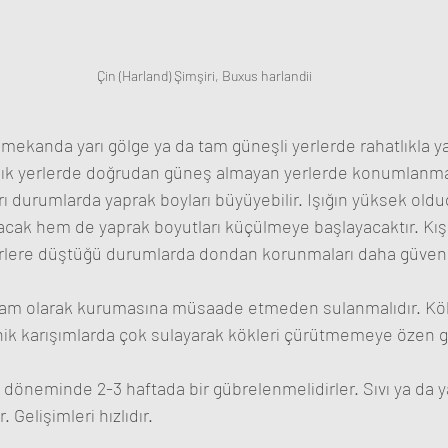
Çin (Harland) Şimşiri, Buxus harlandii
 mekanda yarı gölge ya da tam güneşli yerlerde rahatlıkla yaş
nlık yerlerde doğrudan güneş almayan yerlerde konumlanmal
rı durumlarda yaprak boyları büyüyebilir. Işığın yüksek oldu
tacak hem de yaprak boyutları küçülmeye başlayacaktır. Kış
erlere düştüğü durumlarda dondan korunmaları daha güvenli
tam olarak kurumasına müsaade etmeden sulanmalıdır. Kök
nik karışımlarda çok sulayarak kökleri çürütmemeye özen gö
öneminde 2-3 haftada bir gübrelenmelidirler. Sıvı ya da ya
r. Gelişimleri hızlıdır.