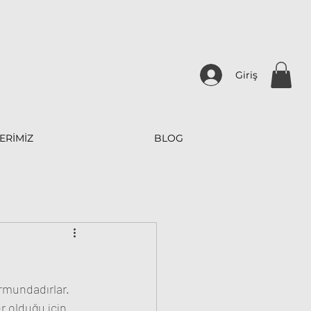
Giriş
ERİMİZ
BLOG
rmundadırlar. 
r olduğu için 