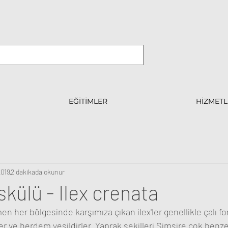
EĞİTİMLER
HİZMETL
2019
2 dakikada okunur
külü - Ilex crenata
her bölgesinde karşımıza çıkan ilex'ler genellikle çalı fo
r ve herdem yeşildirler. Yaprak şekilleri Şimşire çok benze