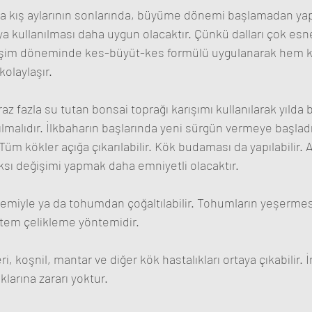
 kış aylarının sonlarında, büyüme dönemi başlamadan yapı
a kullanılması daha uygun olacaktır. Çünkü dalları çok esne
 Gelişim döneminde kes-büyüt-kes formülü uygulanarak hem 
olaylaşır.
raz fazla su tutan bonsai toprağı karışımı kullanılarak yılda bi
ılmalıdır. İlkbaharın başlarında yeni sürgün vermeye başlad
 Tüm kökler açığa çıkarılabilir. Kök budaması da yapılabilir.
ı değişimi yapmak daha emniyetli olacaktır.
temiyle ya da tohumdan çoğaltılabilir. Tohumların yeşermes
öntem çelikleme yöntemidir.
ri, koşnil, mantar ve diğer kök hastalıkları ortaya çıkabilir. İ
aklarına zararı yoktur.