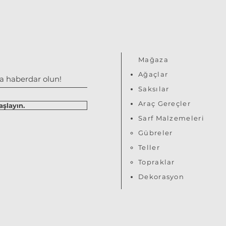
Mağaza
Ağaçlar
Saksılar
Araç Gereçler
şlayın.
S​arf Malzemeleri
Gübreler
Teller
Topraklar
Dekorasyon