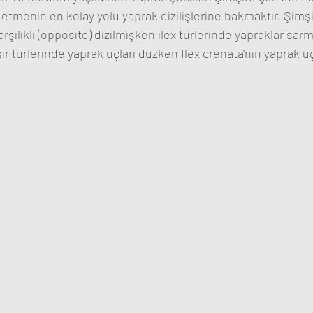
ırt etmenin en kolay yolu yaprak dizilişlerine bakmaktır. Şimş
rşılıklı (opposite) dizilmişken ilex türlerinde yapraklar sarm
şir türlerinde yaprak uçları düzken Ilex crenata'nın yaprak uç