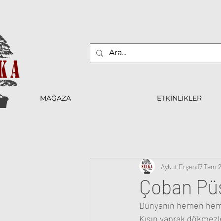
MAĞAZA
ETKİNLİKLER
Aykut Erşen
17 Tem 
Çoban Püs
Dünyanın hemen hemen 
Kışın yaprak dökmezle