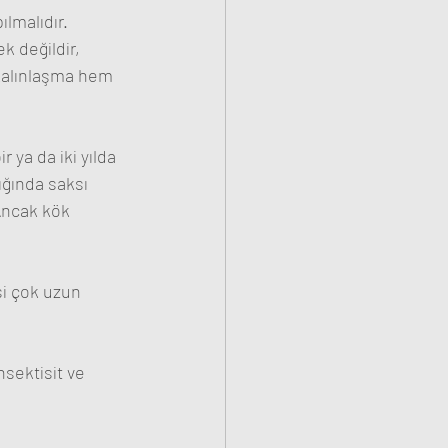
lmalıdır. 
k değildir, 
kalınlaşma hem 
r ya da iki yılda 
ığında saksı 
 Ancak kök 
i çok uzun 
nsektisit ve 