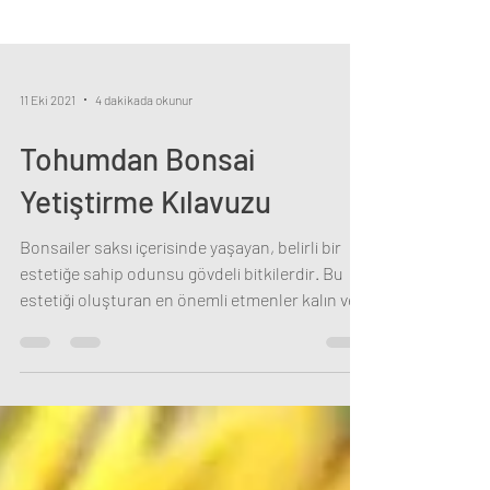
11 Eki 2021
4 dakikada okunur
Tohumdan Bonsai
Yetiştirme Kılavuzu
Bonsailer saksı içerisinde yaşayan, belirli bir
estetiğe sahip odunsu gövdeli bitkilerdir. Bu
estetiği oluşturan en önemli etmenler kalın ve
hareketli gövde ile dallar, minyatürleşmiş gibi
görünen bir dizayn ve yaşlılık algımızı
kuvvetlendiren diğer etmenler. Böyle ağaçları
doğada kendimiz bulup bonsai haline de
getirebiliyoruz -ki bu oldukça zor ve izinli